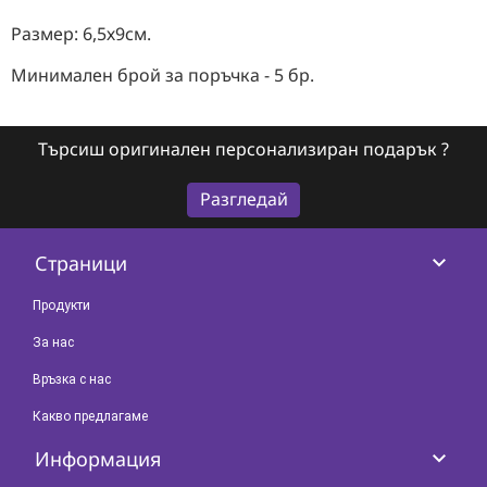
Размер: 6,5х9см.
Минимален брой за поръчка - 5 бр.
Търсиш оригинален персонализиран подарък ?
Разгледай
keyboard_arrow_down
Страници
Продукти
За нас
Връзка с нас
Какво предлагаме
keyboard_arrow_down
Информация