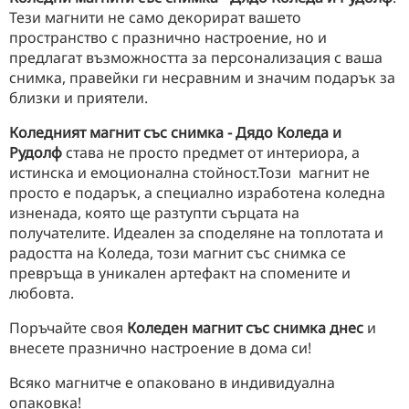
Тези магнити не само декорират вашето
пространство с празнично настроение, но и
предлагат възможността за персонализация с ваша
снимка, правейки ги несравним и значим подарък за
близки и приятели.
Коледният магнит със снимка - Дядо Коледа и
Рудолф
става не просто предмет от интериора, а
истинска и емоционална стойност.Този магнит не
просто е подарък, а специално изработена коледна
изненада, която ще разтупти сърцата на
получателите. Идеален за споделяне на топлотата и
радостта на Коледа, този магнит със снимка се
превръща в уникален артефакт на спомените и
любовта.
Поръчайте своя
Коледен магнит със снимка днес
и
внесете празнично настроение в дома си!
Всяко магнитче е опаковано в индивидуална
опаковка!