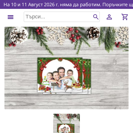
На 10 и 11 Август 2026 г. няма да работим. Поръчките ще 
person
shopping_cart
menu