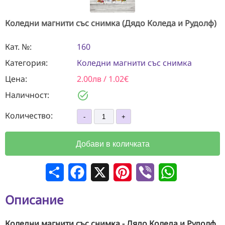
Коледни магнити със снимка (Дядо Коледа и Рудолф)
Кат. №:
160
Категория:
Коледни магнити със снимка
Цена:
2.00лв / 1.02€
task_alt
Наличност:
Количество:
Добави в количката
Сподели
Facebook
X
Pinterest
Viber
WhatsApp
Описание
Коледни магнити със снимка - Дядо Коледа и Рудолф
.