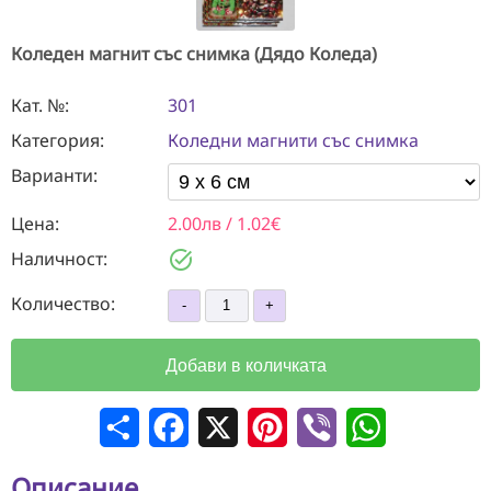
Коледен магнит със снимка (Дядо Коледа)
Кат. №:
301
Категория:
Коледни магнити със снимка
Варианти:
Цена:
2.00лв / 1.02€
task_alt
Наличност:
Количество:
Добави в количката
Сподели
Facebook
X
Pinterest
Viber
WhatsApp
Описание