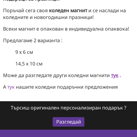
Поръчай сега своя
коледен магнит
и се наслади на
коледните и новогодишни празници!
Всеки магнит е опакован в индивидуална опаквока!
Предлагаме 2 варианта :
9 х 6 см
14,5 х 10 см
Може да разгледате други коледни магнити
тук
.
А
тук
нашите коледни подаръчни предложения
Търсиш оригинален персонализиран подарък ?
Разгледай