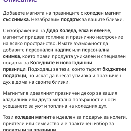
Добавете магията на празниците с
коледен магнит
със снимка.
Незабравим
подарък
за вашите близки.
С изображения на
Дядо Коледа, елха и еленче
,
магнитът придава топлина и празнично настроение
на всяко пространство. Имате възможност да
добавите
персонален надпис
или
персонална
снимка
, което прави продукта уникален и специален
подарък за
Коледните и новогодишни
празници
. Подходящ за тези, които търсят
бюджетни
подаръци
, но искат да внесат усмивка и празничен
дух в дома на своите близки.
Магнитът е идеалният празничен декор за вашия
хладилник или друга метална повърхност и носи
усещането за уют и топлина на коледния дух.
Този
коледен магнит
е идеален за подарък за колеги,
приятели или семейство и е практичен избор за
подаръци за празници
.