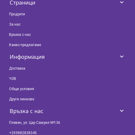
keyboard_arrow_down
Страници
Продукти
За нас
Връзка с нас
Какво предлагаме
keyboard_arrow_down
Информация
Доставка
ЧЗВ
Общи условия
Други линкове
keyboard_arrow_down
Връзка с нас
Плевен, ул. Цар Самуил №136
+359882838345