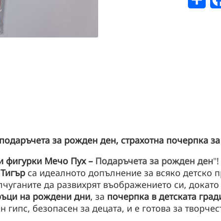
подаръчета за рожден ден, страхотна почерпка за
и фигурки Мечо Пух –
Подаръчета за рожден ден
"
 Тигър
са идеалното допълнение за всяко детско п
лчуганите да развихрят въображението си, докат
ъци на рождени дни
, за
почерпка в детската град
 гипс, безопасен за децата, и е готова за творчес