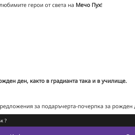
 любимите герои от света на
Мечо Пух
!
ожден ден, както в градианта така и в училище.
предложения за подаръчерта-почерпка за рожден 
к ?