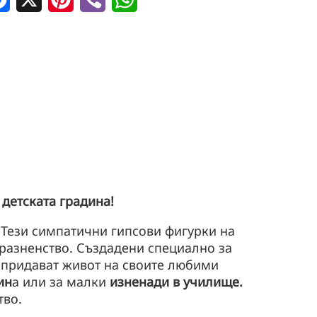
 детската градина!
! Тези симпатични гипсови фигурки на
разненство. Създадени специално за
о придават живот на своите любими
ин
а или за малки
изненади в училище.
тво.