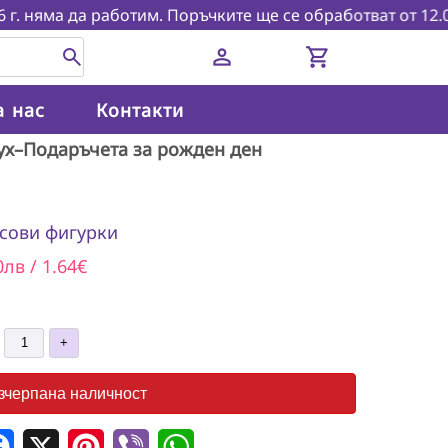
няма да работим. Поръчките ще се обработват от 12.08.202
person
shopping_cart
а нас
Контакти
ух–Подаръчета за рожден ден
сови фигурки
0лв / 1.64€
зчерпана наличност
дели
Facebook
X
Pinterest
Viber
WhatsApp