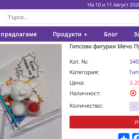
На 10 и 11 Август 2026 г. 
 предлагаме
Продукти
Блог
З
▼
Гипсови фигурки Мечо П
Кат. №:
340
Категория:
Гип
Цена:
3.2
cancel
Наличност:
Количество:
И
Спо