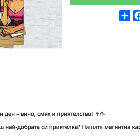
Спо
 ден – вино, смях и приятелство!
🍷🥳
иш
най-добрата си приятелка
? Нашата
магнитна ка