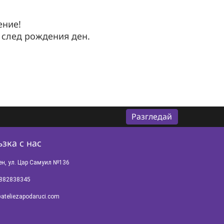
ение!
 след рождения ден.
Разгледай
зка с нас
ен, ул. Цар Самуил №136
882838345
ateliezapodaruci.com