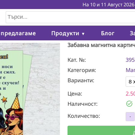
На 10 и 11 Август 2026 г. н
 предлагаме
Продукти
Блог
З
▼
Забавна магнитна карти
Кат. №:
395
Категория:
Маг
Варианти:
Цена:
2.5
task_alt
Наличност:
Количество: