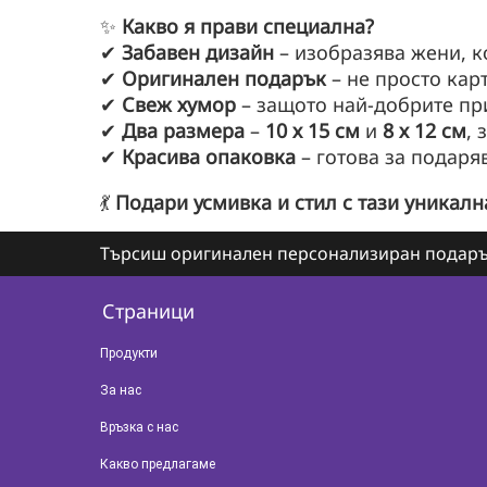
✨
Какво я прави специална?
✔
Забавен дизайн
– изобразява жени, к
✔
Оригинален подарък
– не просто кар
✔
Свеж хумор
– защото най-добрите при
✔
Два размера
–
10 х 15 см
и
8 х 12 см
, 
✔
Красива опаковка
– готова за подаря
💃
Подари усмивка и стил с тази уникалн
Търсиш оригинален персонализиран подаръ
Страници
Продукти
За нас
Връзка с нас
Какво предлагаме