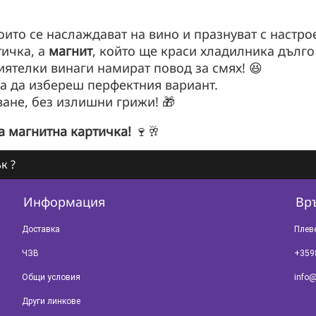
оито се наслаждават на вино и празнуват с настро
тичка, а
магнит
, който ще краси хладилника дълго
ятелки винаги намират повод за смях! 😆
за да избереш перфектния вариант.
ване, без излишни грижи! 🎁
а магнитна картичка!
🍷🥂
к ?
Информация
Връ
Доставка
Плев
ЧЗВ
+359
Общи условия
info@
Други линкове