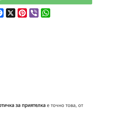
дели
Facebook
X
Pinterest
Viber
WhatsApp
ртичка
за приятелка
е точно това, от