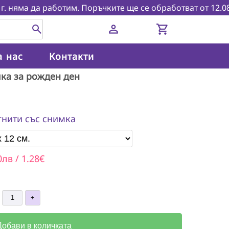
яма да работим. Поръчките ще се обработват от 12.08.2026г
person
shopping_cart
а нас
Контакти
чка за рожден ден
нити със снимка
0лв / 1.28€
Добави в количката