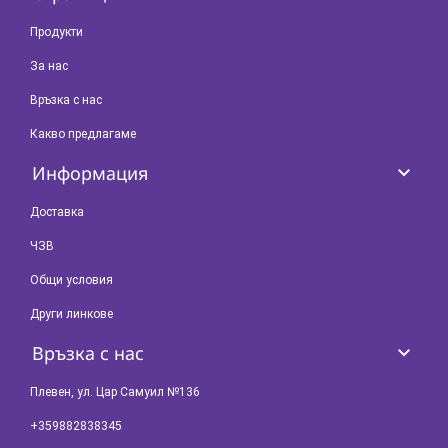
Продукти
За нас
Връзка с нас
Какво предлагаме
keyboard_arrow_down
Информация
Доставка
ЧЗВ
Общи условия
Други линкове
keyboard_arrow_down
Връзка с нас
Плевен, ул. Цар Самуил №136
+359882838345