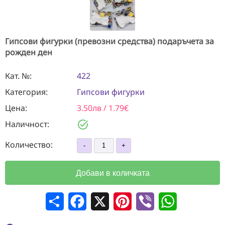
Гипсови фигурки (превозни средства) подаръчета за
рожден ден
Кат. №:
422
Категория:
Гипсови фигурки
Цена:
3.50лв / 1.79€
task_alt
Наличност:
Количество:
Добави в количката
Сподели
Facebook
X
Pinterest
Viber
WhatsApp