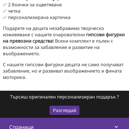
✅ 2 боички за оцветяване
✅ четка
✅ персонализирана картичка
Подарете на децата незабравимо творческо
изживяване с нашите очарователни
гипсови фигурки
на превозни средства
! Всеки комплект е пълен с
възможности за забавление и развитие на
въображението.
С нашите гипсови фигурки децата не само получават
забавление, но и развиват въображението и фината
моторика.
Търсиш оригинален персонализиран подарък ?
Разгледай
keyboard_arrow_down
Страници