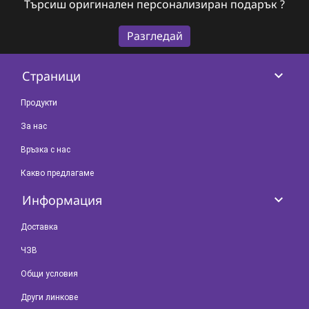
Търсиш оригинален персонализиран подарък ?
Разгледай
keyboard_arrow_down
Страници
Продукти
За нас
Връзка с нас
Какво предлагаме
keyboard_arrow_down
Информация
Доставка
ЧЗВ
Общи условия
Други линкове