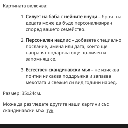
Картината включва:
Силует на баба с нейните внуци
– броят на
децата може да бъде персонализиран
според вашето семейство.
Персонален надпис
– добавете специално
послание, имена или дата, които ще
направят подаръка още по-личен и
запомнящ се.
Естествен скандинавски мъх
– не изисква
почтни никаква поддръжка и запазва
мекотата и свежия си вид години наред.
Размер: 35х24см.
Може да разгледате другите наши картини със
скандинавски мъх
тук