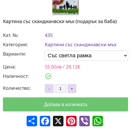
Картина със скандианвски мъх (подарък за баба)
Кат. №:
435
Категория:
Картини със скандинавски мъх
Варианти:
Цена:
55.00лв / 28.12€
task_alt
Наличност:
Количество:
Добави в количката
Сподели
Facebook
X
Pinterest
Viber
WhatsApp