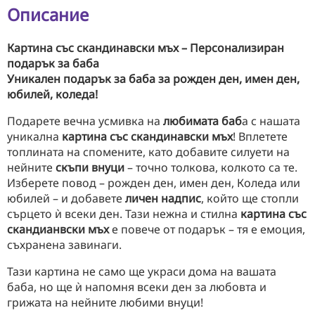
Описание
Картина със скандинавски мъх – Персонализиран
подарък за баба
Уникален подарък за баба за рожден ден, имен ден,
юбилей, коледа!
Подарете вечна усмивка на
любимата баб
а с нашата
уникална
картина със скандинавски мъх
! Вплетете
топлината на спомените, като добавите силуети на
нейните
скъпи внуци
– точно толкова, колкото са те.
Изберете повод – рожден ден, имен ден, Коледа или
юбилей – и добавете
личен надпис
, който ще стопли
сърцето ѝ всеки ден. Тази нежна и стилна
картина със
скандианвски мъх
е повече от подарък – тя е емоция,
съхранена завинаги.
Тази картина не само ще украси дома на вашата
баба, но ще ѝ напомня всеки ден за любовта и
грижата на нейните любими внуци!