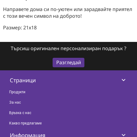
Направете дома си по-уютен или зарадвайте приятел
с този вечен символ на доброто!
Размер: 21х18
Търсиш оригинален персонализиран подарък ?
Разгледай
keyboard_arrow_down
Страници
Продукти
За нас
Връзка с нас
Какво предлагаме
keyboard_arrow_down
Информация