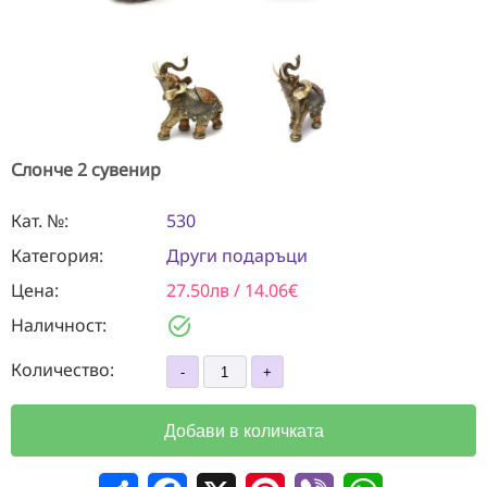
Слонче 2 сувенир
Кат. №:
530
Категория:
Други подаръци
Цена:
27.50лв / 14.06€
task_alt
Наличност:
Количество:
Добави в количката
Сподели
Facebook
X
Pinterest
Viber
WhatsApp