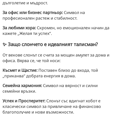
дълголетие и мъдрост.
За офис или бизнес партньор:
Символ на
професионален растеж и стабилност.
За любими хора:
Скромен, но емоционален начин да
кажете „Желая ти успех“.
✨ Защо слончето е идеалният талисман?
От векове слонът се счита за мощен амулет за дома и
офиса. Вярва се, че той носи:
Късмет и Щастие:
Поставен близо до входа, той
„приканва“ добрата енергия в дома.
Семейна хармония:
Символ на вярност и силни
семейни връзки.
Успех и Просперитет:
Слонът със вдигнат хобот е
класически символ за привличане на финансово
благополучие и нови възможности.