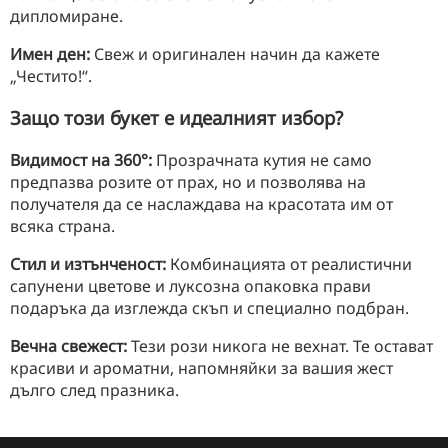
дипломиране.
Имен ден:
Свеж и оригинален начин да кажете
„Честито!“.
Защо този букет е идеалният избор?
Видимост на 360°:
Прозрачната кутия не само
предпазва розите от прах, но и позволява на
получателя да се наслаждава на красотата им от
всяка страна.
Стил и изтънченост:
Комбинацията от реалистични
сапунени цветове и луксозна опаковка прави
подаръка да изглежда скъп и специално подбран.
Вечна свежест:
Тези рози никога не вехнат. Те остават
красиви и ароматни, напомняйки за вашия жест
дълго след празника.