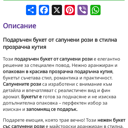
Сподели
Facebook
X
Pinterest
Viber
WhatsApp
Описание
Подаръчен букет от сапунени рози в стилна
прозрачна кутия
Този
подаръчен букет от сапунени рози
е елегантно
решение за специален повод. Нежно аранжиран и
опакован в красива прозрачна подаръчна кутия
,
букетът съчетава стил, романтика и практичност.
Сапунените рози
са изработени с внимание към
детайла и впечатляват с реалистичен вид и фин
аромат.
Букетът е
готов за поднасяне и не изисква
допълнителна опаковка – перфектен избор за
изискан и
запомнящ се подарък.
Подарете емоция, която трае вечно! Този
нежен букет
със сапунени рози
е майсторски аранжиран в стилна,