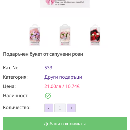
Подаръчен букет от сапунени рози
Кат. №:
533
Категория:
Други подаръци
Цена:
21.00лв / 10.74€
task_alt
Наличност:
Количество:
Добави в количката