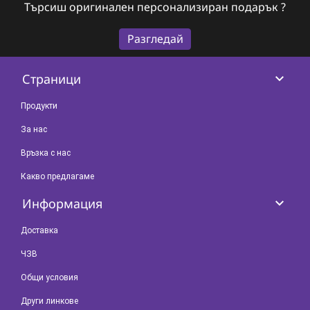
Търсиш оригинален персонализиран подарък ?
Разгледай
keyboard_arrow_down
Страници
Продукти
За нас
Връзка с нас
Какво предлагаме
keyboard_arrow_down
Информация
Доставка
ЧЗВ
Общи условия
Други линкове