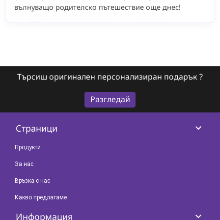
вълнуващо родителско пътешествие още днес!
Търсиш оригинален персонализиран подарък ?
Разгледай
keyboard_arrow_down
Страници
Продукти
За нас
Връзка с нас
Какво предлагаме
keyboard_arrow_down
Информация