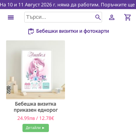
а 10 и 11 Август 2026 г. няма да работим. Поръчките ще се
person
shopping_cart
menu
Бебешки визитки и фотокарти
Бебешка визитка
приказен еднорог
24.99лв / 12.78€
Детайли ►