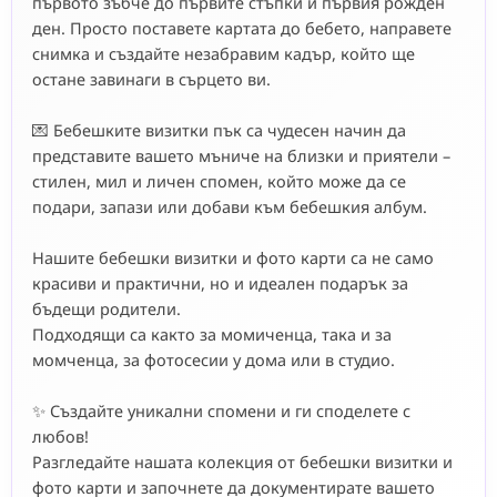
първото зъбче до първите стъпки и първия рожден
ден. Просто поставете картата до бебето, направете
снимка и създайте незабравим кадър, който ще
остане завинаги в сърцето ви.
💌 Бебешките визитки пък са чудесен начин да
представите вашето мъниче на близки и приятели –
стилен, мил и личен спомен, който може да се
подари, запази или добави към бебешкия албум.
Нашите бебешки визитки и фото карти са не само
красиви и практични, но и идеален подарък за
бъдещи родители.
Подходящи са както за момиченца, така и за
момченца, за фотосесии у дома или в студио.
✨ Създайте уникални спомени и ги споделете с
любов!
Разгледайте нашата колекция от бебешки визитки и
фото карти и започнете да документирате вашето