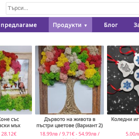
 предлагаме
Продукти
Блог
З
▼
Коне със
Дървото на живота в
Коледни иг
вски мъх
пъстри цветове (Вариант 2)
 28.12€
18.99лв / 9.71€ - 54.99лв /
5.00л