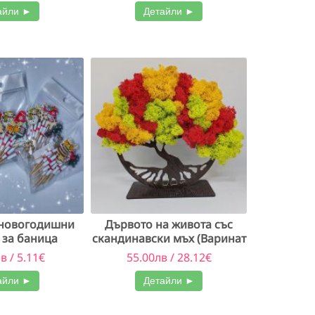
айли ►
Детайли ►
 новогодишни
Дървото на живота със
 за баница
скандинавски мъх (Варинат
2 топли цветове)
в / 5.11€
55.00лв / 28.12€
айли ►
Детайли ►