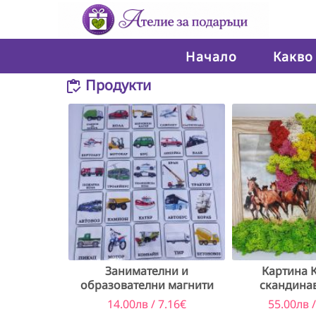
Начало
Какво
Продукти
Занимателни и
Картина 
образователни магнити
скандина
(Превозни средства)
14.00лв / 7.16€
55.00лв /