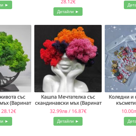
28.12€
ли ►
Дет
Детайли ►
живота със
Кашпа Мечтателка със
Коледни и
мъх (Варинат
скандинавски мъх (Варинат
късмети
2)
 28.12€
32.99лв / 16.87€
10.00л
ли ►
Детайли ►
Дет