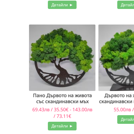
Детайли ►
Детай
Пано Дървото на живота
Дървото на 
със скандинавски мъх
скандинавски 
(Варинат 2)
3)
69.43лв / 35.50€ - 143.00лв
55.00лв /
/ 73.11€
Детай
Детайли ►