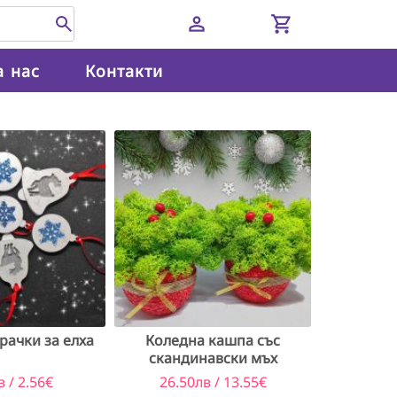
person
shopping_cart
а нас
Контакти
рачки за елха
Коледна кашпа със
скандинавски мъх
в / 2.56€
26.50лв / 13.55€